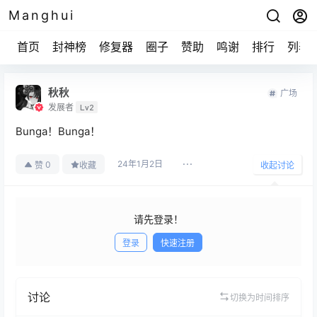
Manghui
首页
封神榜
修复器
圈子
赞助
鸣谢
排行
列表
秋秋
广场
发展者
Lv2
Bunga！Bunga！
24年1月2日
0
赞
收藏
收起讨论
请先登录！
登录
快速注册
发布
讨论
切换为时间排序