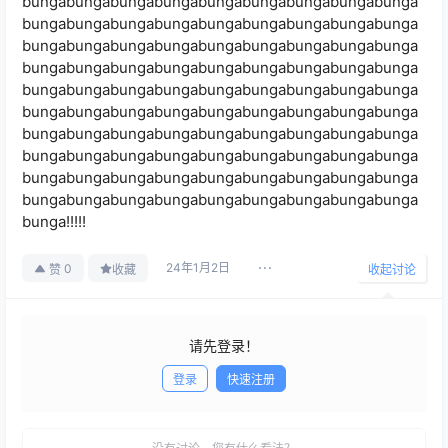
bungabungabungabungabungabungabungabungabunga
bungabungabungabungabungabungabungabungabunga
bungabungabungabungabungabungabungabungabunga
bungabungabungabungabungabungabungabungabunga
bungabungabungabungabungabungabungabungabunga
bungabungabungabungabungabungabungabungabunga
bungabungabungabungabungabungabungabungabunga
bungabungabungabungabungabungabungabungabunga
bungabungabungabungabungabungabungabungabunga
bungabungabungabungabungabungabungabungabunga
bunga!!!!!
24年1月2日
0
赞
收藏
收起讨论
请先登录！
登录
快速注册
发布