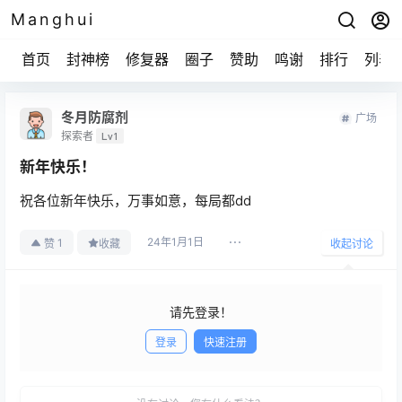
Manghui
首页
封神榜
修复器
圈子
赞助
鸣谢
排行
列表
冬月防腐剂
广场
探索者
Lv1
新年快乐！
祝各位新年快乐，万事如意，每局都dd
24年1月1日
1
赞
收藏
收起讨论
请先登录！
登录
快速注册
发布