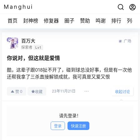
Manghui
首页
封神榜
修复器
圈子
赞助
鸣谢
排行
列表
百万大
广场
探索者
Lv1
你说对，但这就是爱情
酷，这辈子跟018扯不开了，碰到球总没好事，但是有一次他
还帮我拿了三杀直接解锁成就，我可真是又爱又恨
23年11月21日
0
赞
收藏
收起讨论
请先登录！
登录
快速注册
发布