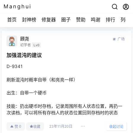
Manghui
首页
封神榜
修复器
圈子
赞助
鸣谢
排行
列表
顾尧
广场
初学者
Lv0
加强混沌的建议
D-9341
刷新混沌时概率自带（和亮亮一样）
出生：自带一个硬币
技能：扔出硬币时存档，记录周围所有人状态位置，再扔一
次读档，可以将所有存档人的状态位置回到存档时的状态
23年11月20日
0
赞
收藏
收起讨论